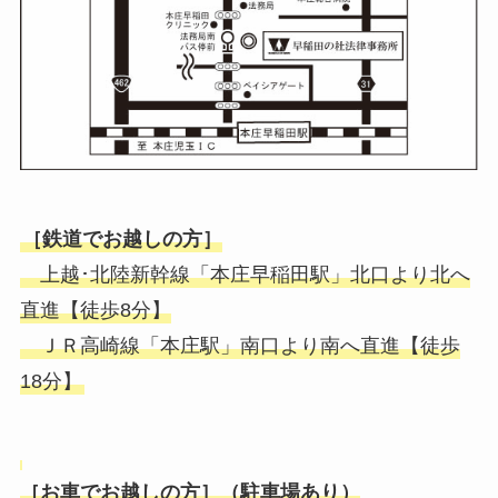
［鉄道でお越しの方］
上越･北陸新幹線「本庄早稲田駅」北口より北へ
直進【徒歩8分】
ＪＲ高崎線「本庄駅」南口より南へ直進【徒歩
18分】
［お車でお越しの方］（駐車場あり）